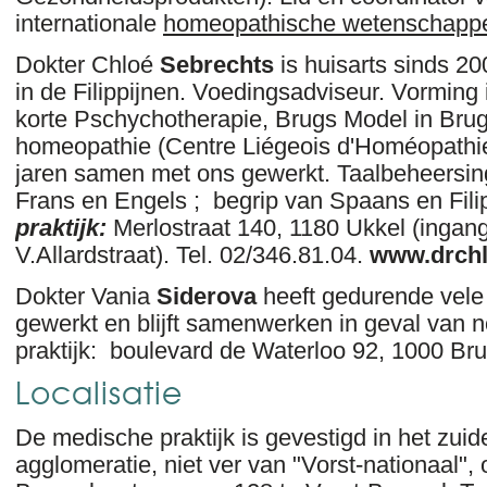
internationale
homeopathische wetenschappel
Dokter Chloé
Sebrechts
is huisarts sinds 2
in de Filippijnen. Voedingsadviseur. Vorming 
korte Pschychotherapie, Brugs Model in Brug
homeopathie (Centre Liégeois d'Homéopathie)
jaren samen met ons gewerkt. Taalbeheersin
Frans en Engels ; begrip van Spaans en Fili
praktijk:
Merlostraat 140, 1180 Ukkel (ingang
V.Allardstraat). Tel. 02/346.81.04.
www.drchl
Dokter Vania
Siderova
heeft gedurende vele 
gewerkt en blijft samenwerken in geval van n
praktijk: boulevard de Waterloo 92, 1000 Bru
Localisatie
De medische praktijk is gevestigd in het zui
agglomeratie, niet ver van "Vorst-nationaal",